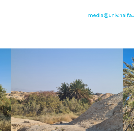
media@univ.haifa.a