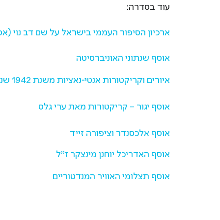
עוד בסדרה:
ארכיון הסיפור העממי בישראל על שם דב נוי (אס
אוסף שנתוני האוניברסיטה
איורים וקריקטורות אנטי-נאציות משנת 1942 שנועדו לקהל האיראני
אוסף יגור – קריקטורות מאת ערי גלס
אוסף אלכסנדר וציפורה זייד
אוסף האדריכל יוחנן מינצקר ז"ל
אוסף תצלומי האוויר המנדטוריים