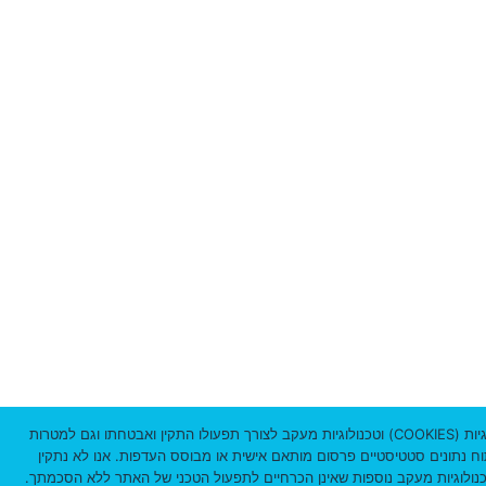
3
3
8
מ
י
ק
ו
ד
3
1
0
אתר זה עושה שימוש שימוש בקבצי עוגיות (COOKIES) וטכנולוגיות מעקב לצורך תפעולו התקין ואבטחתו וגם למטרות
תוח נתונים סטטיסטיים פרסום מותאם אישית או מבוסס העדפות. אנו לא נתקין
3
ולוגיות מעקב נוספות שאינן הכרחיים לתפעול הטכני של האתר ללא הסכמתך.