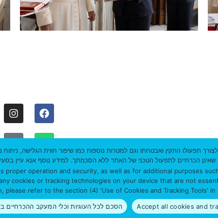
עקבו אחרינו:
ברסיטת חיפה
דברו איתנו:
 בקבצי עוגיות (COOKIES) וטכנולוגיות מעקב לצורך תפעולו התקין ואבטחתו וגם למטרות נוספות כמו שיפור 
מדיניות פרטיו
ם לתפעול הטכני של האתר ללא הסכמתך. למידע נוסף אנא עיין בסעיף (4) "השימוש בעוגיות וכלי מעקב
 proper operation and security, as well as for additional purposes such
l any cookies or tracking technologies on your device that are not essent
, please refer to the section (4) 'Use of Cookies and Tracking Tools' in
הסכם לכל העוגיות וכלי המעקב ההכרחיים בלבד | to essential cookies and tracking tools