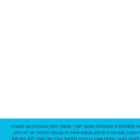
ד
3
3
3
8
מ
י
ק
ו
ד
3
1
אתר זה עושה שימוש שימוש בקבצי עוגיות (COOKIES) וטכנולוגיות מעקב לצורך תפעולו התקין ואבטחתו וגם למטרות
וח נתונים סטטיסטיים פרסום מותאם אישית או מבוסס העדפות. אנו לא נתקין
0
ולוגיות מעקב נוספות שאינן הכרחיים לתפעול הטכני של האתר ללא הסכמתך.