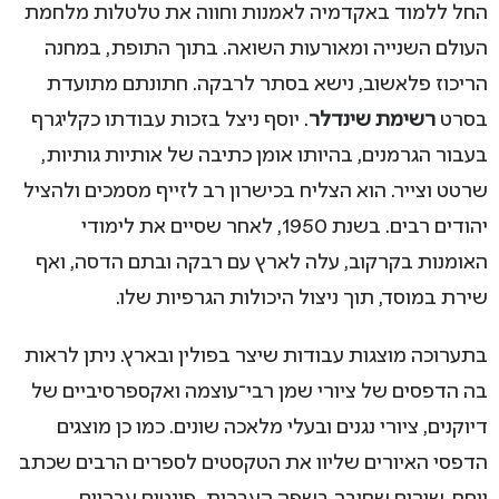
החל ללמוד באקדמיה לאמנות וחווה את טלטלות מלחמת
העולם השנייה ומאורעות השואה. בתוך התופת, במחנה
הריכוז פלאשוב, נישא בסתר לרבקה. חתונתם מתועדת
בסרט
רשימת שינדלר
. יוסף ניצל בזכות עבודתו כקליגרף
בעבור הגרמנים, בהיותו אומן כתיבה של אותיות גותיות,
שרטט וצייר. הוא הצליח בכישרון רב לזייף מסמכים ולהציל
יהודים רבים. בשנת 1950, לאחר שסיים את לימודי
האומנות בקרקוב, עלה לארץ עם רבקה ובתם הדסה, ואף
שירת במוסד, תוך ניצול היכולות הגרפיות שלו.
בתערוכה מוצגות עבודות שיצר בפולין ובארץ. ניתן לראות
בה הדפסים של ציורי שמן רבי־עוצמה ואקספרסיביים של
דיוקנים, ציורי נגנים ובעלי מלאכה שונים. כמו כן מוצגים
הדפסי האיורים שליוו את הטקסטים לספרים הרבים שכתב