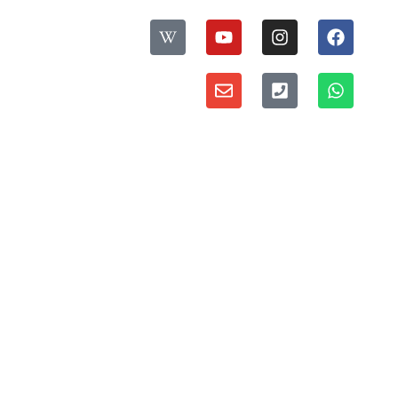
עקבו אחרינו:
ס
פ
דברו איתנו:
ר
י
מדיניות פרטיות ואבטחת מידע
י
ת
י
ו
נ
ס
ו
ס