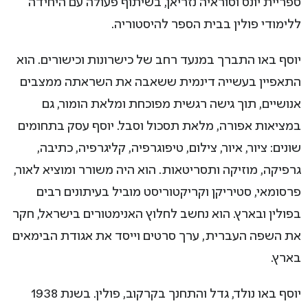
ספריית יונס וסוראיה נזריאן, בשיתוף פעולה עם היחידה
ללימודי פולין בבית הספר להיסטוריה.
יוסף באו התברך במנעד רחב של כישרונות וכישורים. הוא
התאפיין בעשייה דינמית ששאבה את השראתה ממצבים
אנושיים, תוך גישה רגשית מפוכחת ומלאת הומור, גם
במציאות אפורה, מלאת תסכול וסבל. יוסף עסק בתחומים
שונים: ציור, איור, צילום, טיפוגרפיה, קליגרפיה, כתיבה,
גרפיקה, מוזיקה ותסריטאות. הוא היה משורר ומוציא לאור,
פרסומאי, סטיריקן וקריקטוריסט מוביל בעיתונים רבים
בפולין ובארץ. הוא נחשב לחלוץ האנימטורים בישראל, חקר
את השפה העברית, ערך סרטים וייסד את אגודת הבימאים
בארץ.
יוסף באו נולד, גדל והתחנך בקרקוב, פולין. בשנת 1938