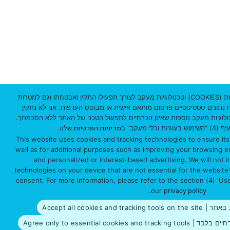
י
ק
ו
ד
3
1
אתר זה עושה שימוש שימוש בקבצי עוגיות (COOKIES) וטכנולוגיות מעקב לצורך תפעולו התקין ואבטחתו וגם למטרות
וח נתונים סטטיסטיים פרסום מותאם אישית או מבוסס העדפות. אנו לא נתקין
0
ולוגיות מעקב נוספות שאינן הכרחיים לתפעול הטכני של האתר ללא הסכמתך.
י מעקב" ב
.
מדיניות הפרטיות שלנו
3
This website uses cookies and tracking technologies to ensure its
3
well as for additional purposes such as improving your browsing exp
and personalized or interest-based advertising. We will not in
0
technologies on your device that are not essential for the website
consent. For more information, please refer to the section (4) 'Us
1
.
our
privacy policy
Accept all cookies 
© 2026 כל הזכויות שמורות, אוניברסיטת חיפה – הספרייה
Agree only to essential c