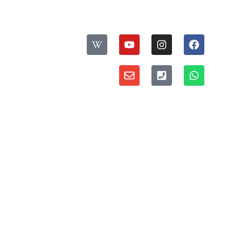
עקבו אחרינו:
ס
פ
דברו איתנו:
ר
י
מדיניות פרטיות ואבטחת מידע
י
ת
י
ו
נ
ס
ו