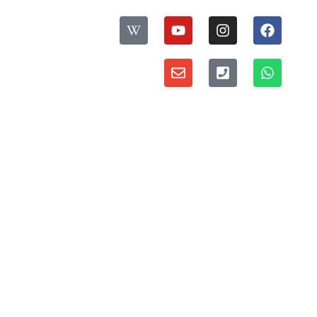
עקבו אחרינו:
ס
פ
דברו איתנו:
ר
י
מדיניות פרטיות ואבטחת מידע
י
ת
י
ו
נ
ס
ו
ס