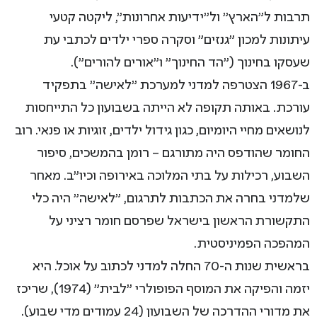
תרבות ל"הארץ" ול"ידיעות אחרונות", ליקטה קטעי
עיתונות למכון "גנזים" וסקרה ספרי ילדים לכתבי עת
שעסקו בחינוך ("הד החינוך" ו"אורים להורים").
ב-1967 הצטרפה למדני למערכת "לאישה" בתפקיד
עורכת. באותה תקופה לא הייתה בשבועון כל התייחסות
לנושאים מחיי היומיום, כגון גידול ילדים, זוגיות או פנאי. רוב
החומר שהודפס היה מתורגם – רומן בהמשכים, סיפור
השבוע, רכילות על בתי המלוכה באירופה וכיו"ב. מאחר
שלמדני בחרה את הכתבות לתרגום, "לאישה" היה כלי
התקשורת הראשון בישראל שפרסם חומר רציני על
המהפכה הפמיניסטית.
בראשית שנות ה-70 החלה למדני לכתוב על אוכל. היא
יזמה והפיקה את המוסף הפופולרי "לבית" (1974), שריכז
את מדורי ההדרכה של השבועון (24 עמודים מדי שבוע).