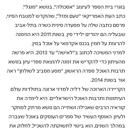
בוגרי בית הספר לעיצוב "אסכולה", בנושא "מנגל".
כתב העת האמריקאי "טעם ומזל", שהוקדש למטבח הסיני,
פרסם כתבה שלה על מסעדה סינית כשרה בתל-אביב
שבעליה הם יהודים ילידי סין. בשנת 2011 היא הוזמנה
להרצות על חמין בכנס אקדמאי על אוכל בסין.
למדני המשיכה לכתוב ב"לאישה" עד 2013. היא פרשה
מהעיתון כדי להקדיש את זמנה להוצאת ספרי עיון בנושא
תרבות האוכל. ספרה הראשון, "מסע מסביב לשולחן" ראה
אור בשנת 2014.
הקריירה הארוכה של דליה למדני ארוגה בתולדות עולם
העיתונות ותרבות האוכל הישראליים. היא לימדה את
קוראיה הרבים שאכילה ושתייה הם נושא מרתק למחקר
ולעיון. האוסף העשיר של ספרים העוסקים באוכל שצברה
במהלך השנים, הוא ביטוי לתשוקתה להשכיל, לחלוק את