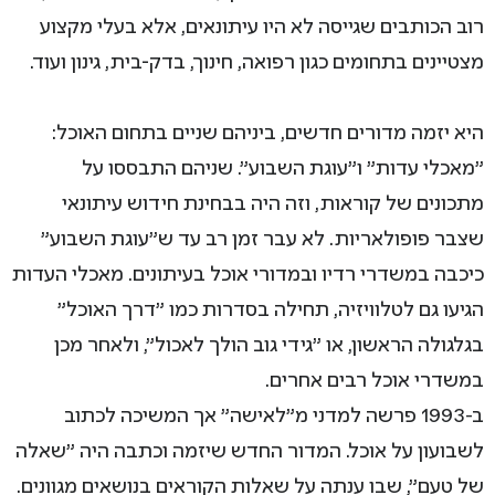
רוב הכותבים שגייסה לא היו עיתונאים, אלא בעלי מקצוע
מצטיינים בתחומים כגון רפואה, חינוך, בדק-בית, גינון ועוד.
היא יזמה מדורים חדשים, ביניהם שניים בתחום האוכל:
"מאכלי עדות" ו"עוגת השבוע". שניהם התבססו על
מתכונים של קוראות, וזה היה בבחינת חידוש עיתונאי
שצבר פופולאריות. לא עבר זמן רב עד ש"עוגת השבוע"
כיכבה במשדרי רדיו ובמדורי אוכל בעיתונים. מאכלי העדות
הגיעו גם לטלוויזיה, תחילה בסדרות כמו "דרך האוכל"
בגלגולה הראשון, או "גידי גוב הולך לאכול", ולאחר מכן
במשדרי אוכל רבים אחרים.
ב-1993 פרשה למדני מ"לאישה" אך המשיכה לכתוב
לשבועון על אוכל. המדור החדש שיזמה וכתבה היה "שאלה
של טעם", שבו ענתה על שאלות הקוראים בנושאים מגוונים.