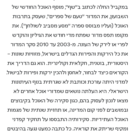
במקביל החלה לכתוב ב"שף", מוסף האוכל החודשי של
השבועון, את המדור "טעם של ספרים", שעסק בתרבות
האוכל (ועליו מבוסס ספרה "מסע מסביב לשולחן"). את
מקומו תפס מדור שפתח מדי חודש את הגיליון והוקדש
לפרי או לירק של העונה. מ-2003 עד 2010 סקר המדור
את כל הירקות והפירות הגדלים בישראל, מזוויות שונות –
היסטורית, בוטנית, חקלאית וקולינרית. הוא גם הדריך את
הקוראים כיצד לבחור, לאחסן ולהכין ירקות ופירות לבישול.
למדני היתה עורכת וכותבת לא שגרתית בנוף העיתונות
הישראלי. היא העלתה נושאים שמדורי אוכל אחרים לא
מצאו לנכון לעסוק בהם, כגון סקירה של האוכל בקיבוצים
ובמושבים לפני קום המדינה, או תחזית שנתית של מגמות
האוכל העתידיות. סקירותיה התבססו על תחקיר קפדני
ומקיף שריתק את קוראיה. כל כתבה כמעט נגעה בהיבטים