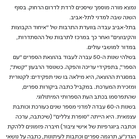
נמצא מורה מוסמך שיסכים לרדת לדרום הרחוק. בסוף
השנה שבה למדני לתל-אביב.
בתל-אביב עבדה בוועדת התרבות של "איחוד הקבוצות
והקיבוצים" ואחר כך במרכז לתרבות של ההסתדרות,
במדור למושבי עולים.
בשלהי שנות ה-50 עברה לעבוד בהוצאת הספרים "עם
הספר", בתפקידי עריכה והפקה. כשנוסד הרבעון "קשת",
במסגרת ההוצאה, היא מילאה בו שני תפקידים: לקטורית
ומזכירת המערכת. במקביל כתבה ביקורות ספרים,
שהתפרסמו בכתב העת הספרותי המיתולוגי.
בשנות ה-60 עבדה למדני מספר שנים כעורכת וכותבת
עצמאית. היא הייתה "סופרת צללים" (שיכתבה, ערכה
וכתבה ביוגרפיות של אישי ציבור) חיברה פזמונים ללהקת
הגדנ"ע, תרגמה ספרים וכתבות לעיתונות, כתבה על נושאי