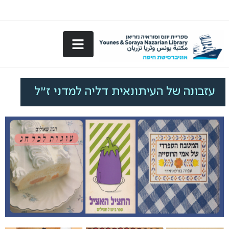
עזבונה של העיתונאית דליה למדני ז"ל