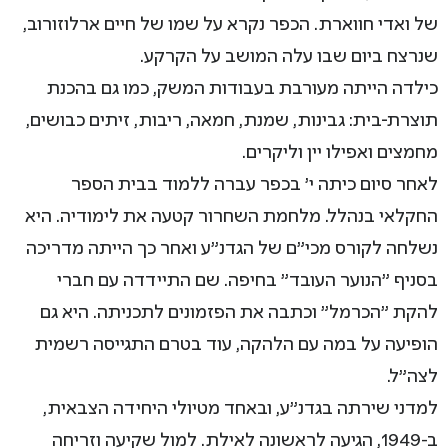
של ואדי חווארת. הכפר נקרא על שמו של חיים ארלוזורוב,
שנרצח ביום שבו עלה המושב על הקרקע.
כילדה הייתה מעורבת בעבודות המשק, כמו גם בהכנת
תוצרת-בית: גבינות, שמנת, חמאה, ריבות, זיתים כבושים,
מחמצים ואפילו יין וליקרים.
לאחר סיום כיתה י' בכפר עברה ללמוד בבית הספר
החקלאי בנהלל. מלחמת השחרור קטעה את לימודיה. היא
נשלחה לקורס מכי"ם של הגדנ"ע ואחר כך הייתה מדריכה
בסניף "הנוער העובד" בחיפה. שם התיידדה עם חברי
להקת "הכרמל" וכתבה את הפזמונים לתכניתה. היא גם
הופיעה על במה עם הלהקה, עוד בטרם התגייסה רשמית
לצה"ל.
למדני שירתה בגדנ"ע, ובאחד מטיולי היחידה הצבאית,
ב-1949, הגיעה לראשונה לאילת. למול שקיעה וזריחה