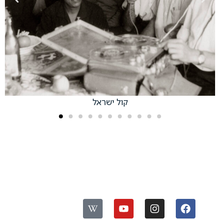
קול ישראל
עקבו אחרינו:
ס
פ