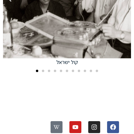
קול ישראל
עקבו אחרינו:
ס
פ