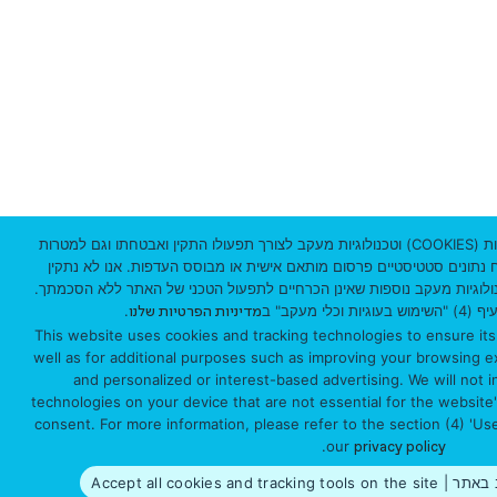
י
ק
ו
ד
3
1
אתר זה עושה שימוש שימוש בקבצי עוגיות (COOKIES) וטכנולוגיות מעקב לצורך תפעולו התקין ואבטחתו וגם למטרות
וח נתונים סטטיסטיים פרסום מותאם אישית או מבוסס העדפות. אנו לא נתקין
0
ולוגיות מעקב נוספות שאינן הכרחיים לתפעול הטכני של האתר ללא הסכמתך.
י מעקב" ב
.
מדיניות הפרטיות שלנו
3
This website uses cookies and tracking technologies to ensure its
3
well as for additional purposes such as improving your browsing exp
and personalized or interest-based advertising. We will not in
0
technologies on your device that are not essential for the website
consent. For more information, please refer to the section (4) 'Us
1
.
our
privacy policy
Accept all cookies 