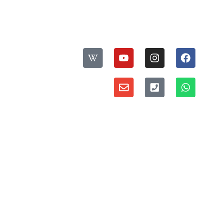
עקבו אחרינו:
ס
פ
דברו איתנו:
ר
י
מדיניות פרטיות ואבטחת מידע
י
ת
י
ו
נ
ס