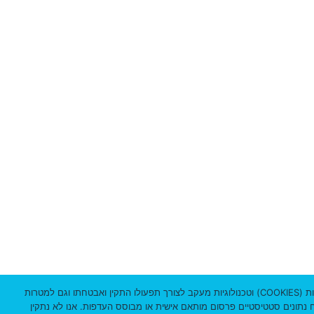
ד
3
3
3
8
מ
י
ק
ו
ד
3
1
אתר זה עושה שימוש שימוש בקבצי עוגיות (COOKIES) וטכנולוגיות מעקב לצורך תפעולו התקין ואבטחתו וגם למטרות
וח נתונים סטטיסטיים פרסום מותאם אישית או מבוסס העדפות. אנו לא נתקין