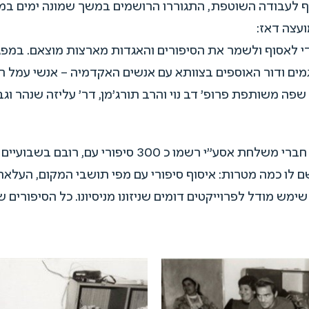
ף לעבודה השוטפת, התגוררו הרושמים במשך שמונה ימים במק
עצה דאז:
די לאסוף ולשמר את הסיפורים והאגדות מארצות מוצאם. במפג
מים ודור האוספים בצוותא עם אנשים האקדמיה – אנשי עמל ה
ה משותפת פרופ' דב נוי והרב תורג'מן, דר' עליזה שנהר וגב' 
1). פרוייקט בית שאן שם לו כמה מטרות: איסוף סיפורי עם מפי תושבי ה
ימש מודל לפרוייקטים דומים שניזונו מניסיונו. כל הסיפורים