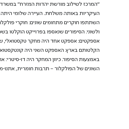
"המרכז לשילוב מורשת יהדות המזרח" במשרד ה
השתתפו חוקרים מתחומים שונים: חוקרי פולקלור
ולשוני. הסיפורים שנאספו בפרוייקט הוקלטו בש
אספקטים: אספקט אחד היה מחקר טקסטואלי, שבח
הקלטותם בארץ. האספקט השני היה קונטקסטואלי
באמצעות הסיפור. כיוון המחקר היה דו-סיטרי: או
השונים של הפולקלור – תרבות חומרית, אתנו-מוסי
ספריית יונס וסוראיה נזריאן, אוני