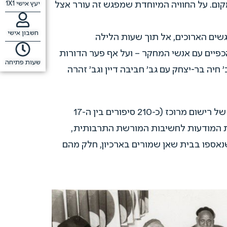
ום. על החוויה המיוחדת שמפגש זה עורר אצל
יעץ אישי 1X1
חשבון אישי
שים הארוכים, אל תוך שעות הלילה
כפיים עם אנשי המחקר – ועל אף פער הדורות
שעות פתיחה
חיה בר-יצחק עם גב' חביבה דיין וגב' זהרה
שיטת המשלחת הוכיחה עצמה כמוצלחת ביותר. חברי משלחת אסע"י רשמו כ 300 סיפורי עם, רובם בשבועיים של רישום מרוכז (כ-210 סיפורים בין ה-17
מקום, העלאת המודעות לחשיבות המורשת התרבותית,
 שנאספו בבית שאן שמורים בארכיון, חלק מהם