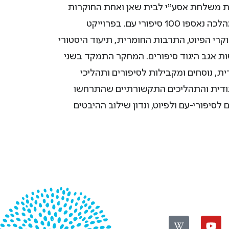
רת משלחת אסע"י לבית שאן ואחת החוקרות
העיקריות באותה משלחת. העיירה שלומי היתה בשנים 1979 – 1981 "סדנת מחקר" של אוניברסיטת חיפה. במהלכה נאספו 100 סיפורי עם. בפרוייקט
קרי הפיוט, התרבות החומרית, תיעוד היסטורי
ות אגב היגוד סיפורים. המחקר התמקד בשני
, נוסחים ומקבילות לסיפורים ותהליכי
יגודית והתהליכים התקשורתיים שהתרחשו
לסיפורי-עם ולפיוט, ונדון שילוב ההיבטים