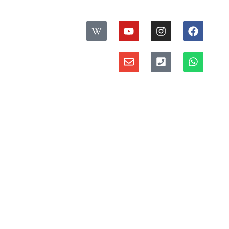
עקבו אחרינו:
ס
פ
דברו איתנו:
ר
י
מדיניות פרטיות ואבטחת מידע
י
ת
י
ו
נ
ס
ו
ס