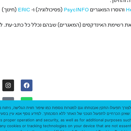
והחינוך.
He
והוסרו המאגרים
PsycINFO
(פסיכולוגיה) ו-
ERIC
(חינוך)
 רשימת האינדקסים (המאגרים) שבהם נכלל כל כתב-עת. ל
עקבו אחרינו:
ברסיטת חיפה
דברו איתנו:
 בקבצי עוגיות (COOKIES) וטכנולוגיות מעקב לצורך תפעולו התקין ואבטחתו וגם למטרות נוספות כמו שיפור 
מדיניות פרטיו
ם לתפעול הטכני של האתר ללא הסכמתך. למידע נוסף אנא עיין בסעיף (4) "השימוש בעוגיות וכלי מעקב
 proper operation and security, as well as for additional purposes such
l any cookies or tracking technologies on your device that are not essent