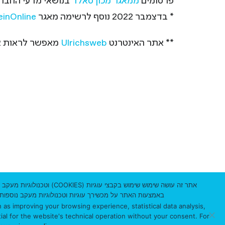
פרסומים
ממאגר מכון סאלד
בנושאי מדעי החברה 
* בדצמבר 2022 נוסף לרשימה מאגר
inOnline
** אתר האינטרנט
Ulrichsweb
מאפשר לראות את
ספריית יונס וסוראיה נזריאן, אוני
שדרות אבא חושי 199
הר הכרמל, חיפה
אתר זה עושה שימוש שימוש
ת”ד 3338
באמצעות האתר על מכשירך עוגיות וטכנולוגיות מעקב נוספות שאינן הכרחיי
מיקוד 3103301
 as improving your browsing experience, statistical data analysis,
ial for the website's technical operation without your consent. For