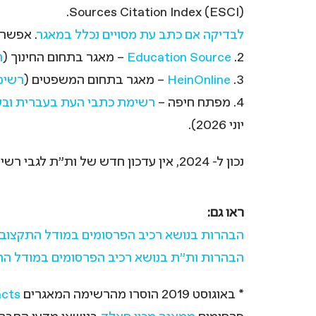
Sources Citation Index (ESCI).
לבדיקה אם כתב עת מסויים נכלל במאגר
. אפשר
2.
Education Source
– מאגר בתחום החינוך (
ר
3.
HeinOnline
– מאגר בתחום המשפטים (
רשימ
4. מפתח חיפה –
רשימת כתבי העת בעברית ובע
יוני 2026).
נכון ל- 2024, אין עדכון חדש של ות"ת לגבי רשימת מאגרים זו.
ראו גם:
הבהרות בנושא רכיב הפרסומים במודל התקצוב 
הבהרות ות"ת בנושא רכיב הפרסומים במודל הת
* באוגוסט 2019 הוסרו מהרשימה המאגרים
acts