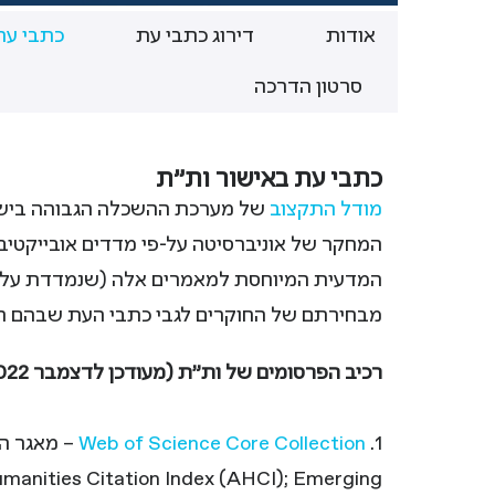
אודות
דירוג כתבי עת
כתבי עת
סרטון הדרכה
כתבי עת באישור ות"ת
מודל התקצוב
של מערכת ההשכלה הגבוהה בישראל
המחקר של אוניברסיטה על-פי מדדים אובייקטיב
מבחירתם של החוקרים לגבי כתבי העת שבהם ה
רכיב הפרסומים של ות"ת (מעודכן לדצמבר 2022) מבוסס על כתבי עת הנכללים במאגרים הבאים:
1.
Web of Science Core Collection
– מאגר הכ
umanities Citation Index (AHCI); Emerging