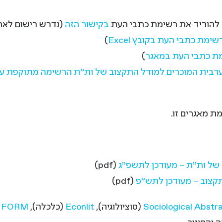
 להוריד את רשימת כתבי העת
בקישור הזה
(נדרש רישום לאת
שימת כתבי העת בקובץ Excel
)
ת כתבי העת במאגר
)
רבית המוכרים למודל התקצוב של ות"ת הרשימה מתוקפת ע"י
של ות"ת – מעודכן לתשפ"ג
(pdf)
קצוב – מעודכן לתש"פ
(pdf)
Sociological Abstr
(סוציולוגיה),
Econlit
(כלכלה),
INFORM