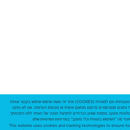
3
1
0
3
3
0
1
I
s
אתר זה עושה שימוש שימוש בקבצי עוגיות (COOKIES) וטכנולוגיות מעקב לצורך תפעולו התקין ואבטחתו וגם למטרות
וח נתונים סטטיסטיים פרסום מותאם אישית או מבוסס העדפות. אנו לא נתקין
r
נולוגיות מעקב נוספות שאינן הכרחיים לתפעול הטכני של האתר ללא הסכמתך
כלי מעקב" ב
מדיניות הפרטיות שלנו
a
This website uses cookies and tracking technologies to ensure its